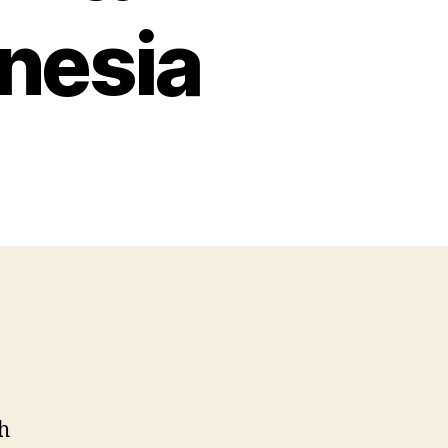
nesia
n
ugas
tama
adan
engawas
bat
ntuk
asyarakat
ndonesia
h