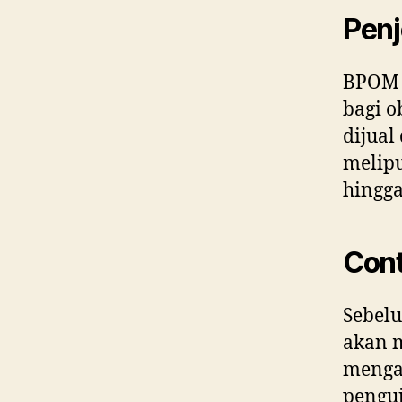
Penj
BPOM 
bagi o
dijual
melip
hingga
Con
Sebelu
akan m
menga
pengu