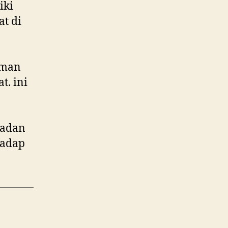
iki
t di
-
aman
t. ini
Badan
hadap