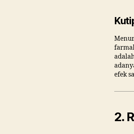
Kuti
Menuru
farmak
adalah
adanya
efek 
2. 