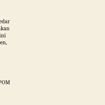
edar
akan
ini
en,
BPOM