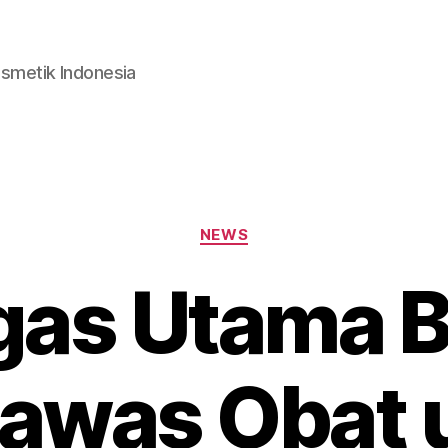
smetik Indonesia
Categories
NEWS
gas Utama 
awas Obat 