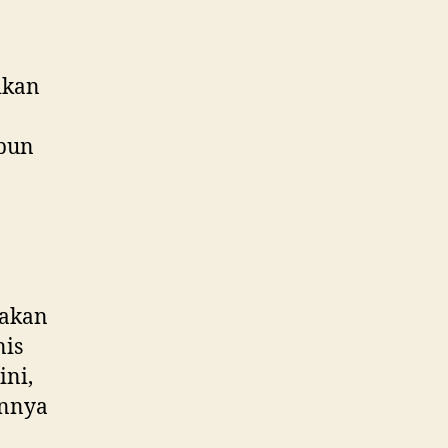
ikan
upun
nakan
nis
ini,
innya