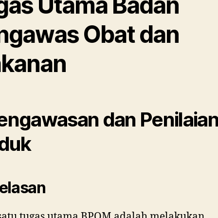
gas Utama Badan
ngawas Obat dan
kanan
Pengawasan dan Penilaia
duk
elasan
 satu tugas utama BPOM adalah melakukan