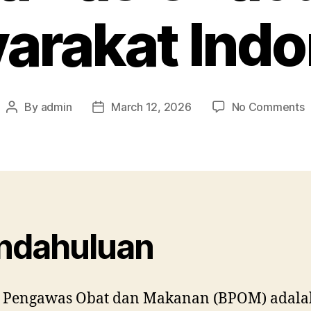
arakat Indo
o
By
admin
March 12, 2026
No Comments
Post
Post
5
author
date
T
U
B
P
O
u
ndahuluan
M
I
 Pengawas Obat dan Makanan (BPOM) adala