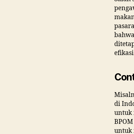
pengaw
makana
pasar
bahwa
diteta
efikasi
Con
Misaln
di Ind
untuk 
BPOM b
untuk