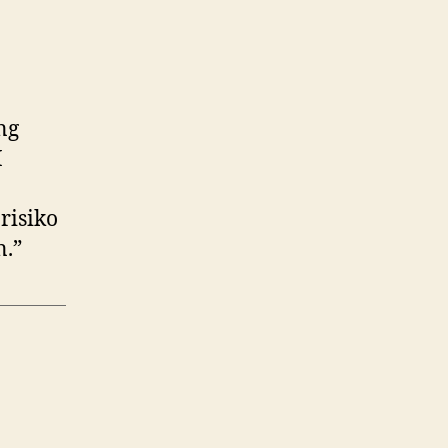
ng
M
risiko
.”