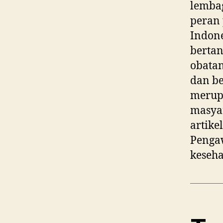
lemba
peran 
Indon
berta
obata
dan be
merupa
masyar
artike
Penga
keseha