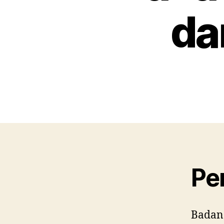
da
Pe
Badan