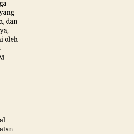
aga
 yang
n, dan
ya,
i oleh
s
OM
al
atan