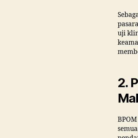
Sebaga
pasara
uji k
keaman
member
2. 
Ma
BPOM j
semua