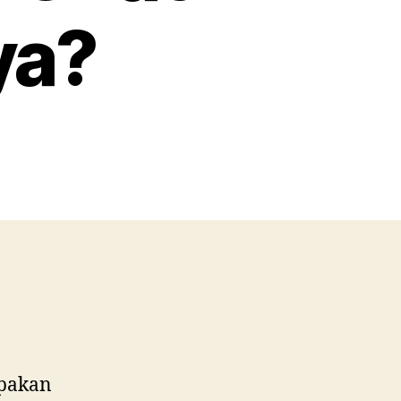
ya?
on
Apa
Saja
Tugas
Utama
Badan
Pengawas
Obat
dan
Manfaatnya?
pakan