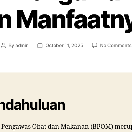
n Manfaatn
By
admin
October 11, 2025
No Comments
Post
Post
author
date
ndahuluan
 Pengawas Obat dan Makanan (BPOM) meru