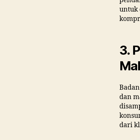
pendaf
untuk 
kompre
3. 
Ma
Badan 
dan m
disamp
konsum
dari k