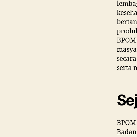
lembag
keseha
berta
produ
BPOM m
masyar
secar
serta 
Se
BPOM 
Badan