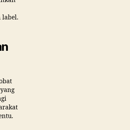
zinkan
 label.
an
obat
 yang
agi
arakat
entu.