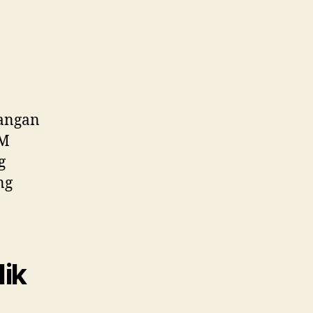
bangan
OM
g
ng
lik