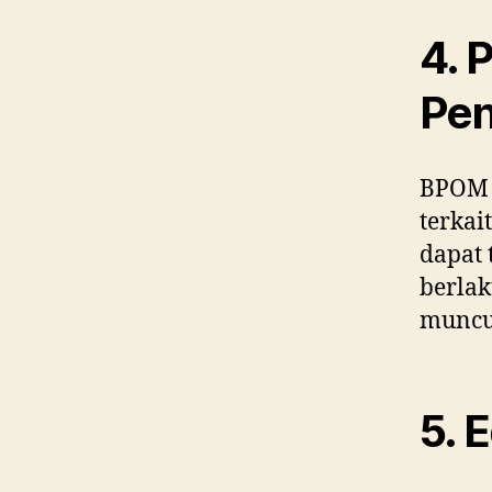
4. 
Pe
BPOM j
terkai
dapat 
berlak
muncu
5. 