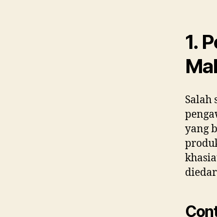
1. 
Ma
Salah
penga
yang 
produ
khasia
diedar
Cont