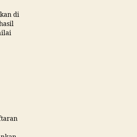
rkan di
hasil
ilai
ftaran