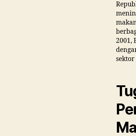
Republ
menin
makana
berba
2001, 
dengan
sektor
Tu
Pe
Ma