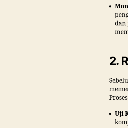
Moni
peng
dan 
mema
2. 
Sebelu
memerl
Proses
Uji 
komp