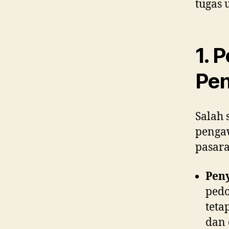
tugas 
1. 
Pen
Salah
pengaw
pasara
Pen
pedo
teta
dan 