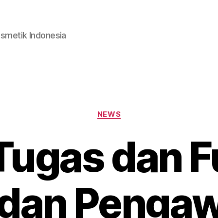
smetik Indonesia
Categories
NEWS
Tugas dan F
dan Penga