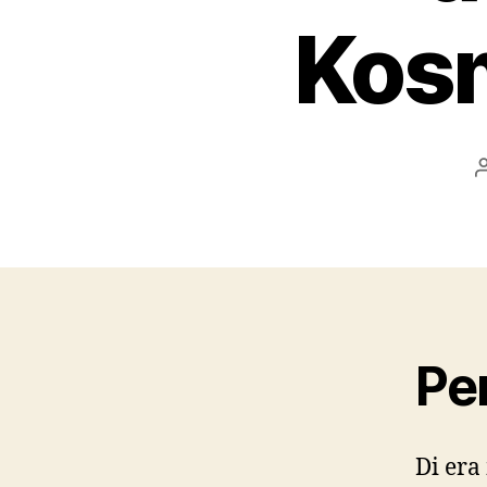
Kosm
Pe
Di era