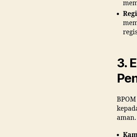
mema
Regi
meme
regi
3. 
Pen
BPOM 
kepad
aman. 
Kam