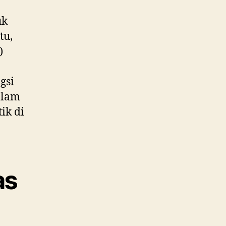
uk
tu,
)
gsi
alam
ik di
as