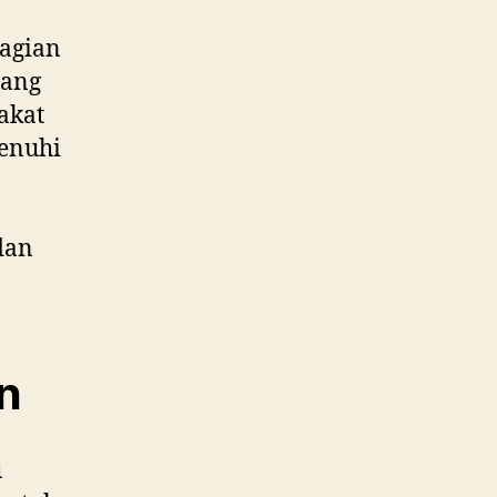
agian
yang
akat
enuhi
dan
n
u