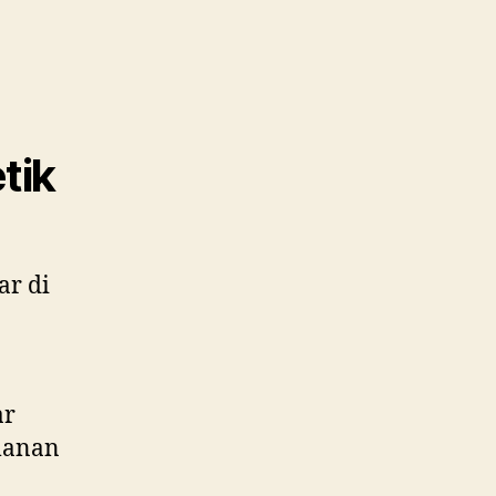
tik
ar di
ar
amanan