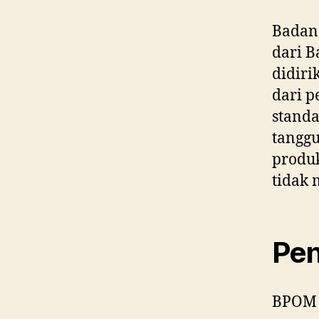
Badan
dari 
didiri
dari 
stand
tangg
produ
tidak
Pen
BPOM d