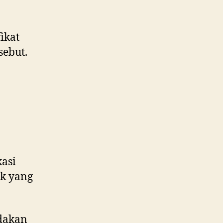
ikat
sebut.
asi
k yang
dakan