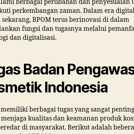
lami berbagai perubahan dan penyesuaian 
kuti perkembangan zaman. Dalam era digita
i sekarang, BPOM terus berinovasi di dalam
lankan fungsi dan tugasnya melalui pemanf
ogi dan digitalisasi.
gas Badan Pengawa
smetik Indonesia
emiliki berbagai tugas yang sangat pentin
 menjaga kualitas dan keamanan produk kos
eredar di masyarakat. Berikut adalah beber