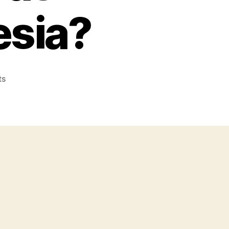
esia?
on
ts
Apa
Tugas
dan
Fungsi
Badan
Pengawas
Kosmetik
Indonesia?