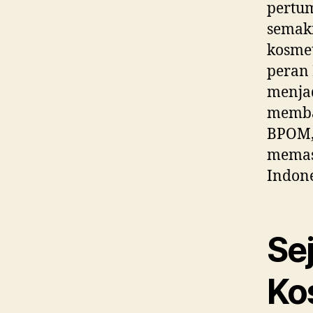
pertum
semak
kosmet
peran
menjad
memba
BPOM, 
memas
Indone
Se
Ko