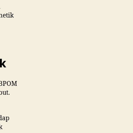
n
metik
ik
, BPOM
but.
adap
k