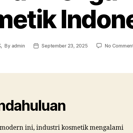
etik Indon
By
admin
September 23, 2025
No Commen
Post
Post
author
date
ndahuluan
 modern ini, industri kosmetik mengalami