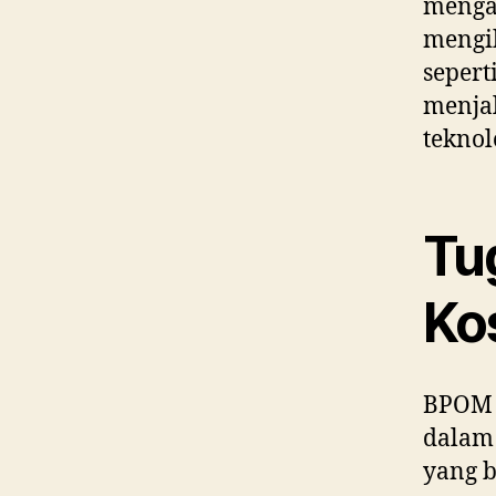
menga
mengi
sepert
menja
teknol
Tu
Ko
BPOM m
dalam
yang b