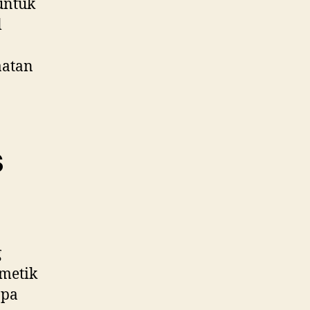
untuk
l
aatan
s
g
metik
apa