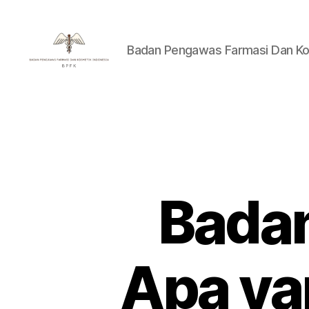
Badan Pengawas Farmasi Dan Ko
Badan
Pengawas
Farmasi
Dan
Kosmetik
Indonesia
Bada
Apa ya