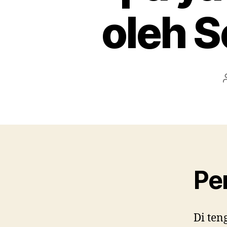
oleh S
Pe
Di ten