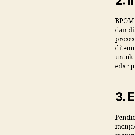
2. 
BPOM m
dan di
proses
ditem
untuk 
edar p
3. 
Pendi
menjad