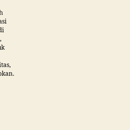
h
asi
di
,
uk
tas,
pkan.