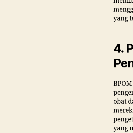
menin
mengg
yang t
4. 
Pe
BPOM j
pengem
obat 
merek
penget
yang m