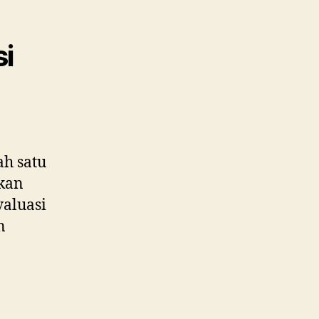
i
ah satu
nkan
valuasi
n