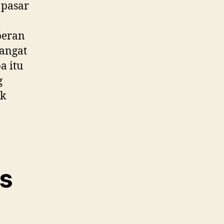
 pasar
l
peran
angat
a itu
g
uk
s