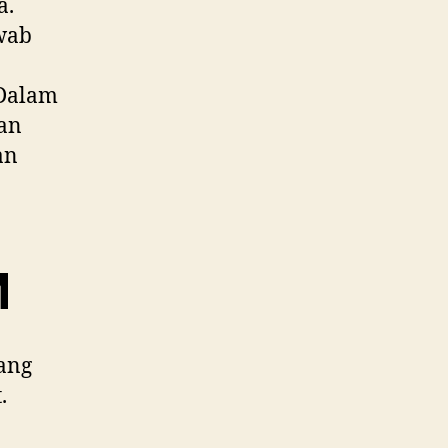
a.
awab
 Dalam
an
an
M
ang
.