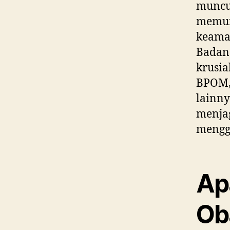
muncul
memun
keaman
Badan
krusia
BPOM, 
lainny
menja
mengg
Ap
Ob