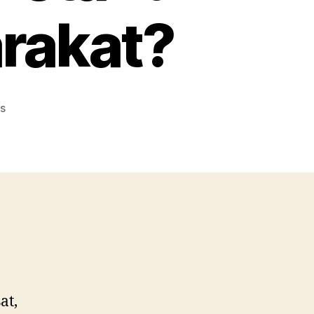
arakat?
on
s
Badan
Pengawas
Obat:
Apa
yang
Harus
Diketahui
oleh
Setiap
Masyarakat?
at,