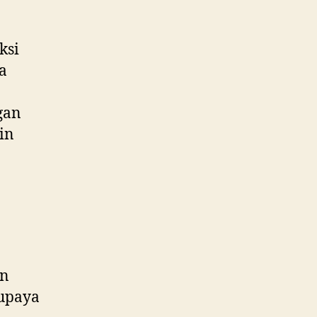
ksi
a
gan
in
an
rupaya