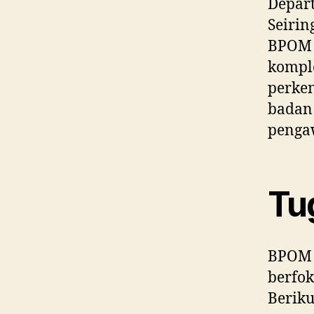
Depart
Seirin
BPOM 
komple
perke
badan 
penga
Tu
BPOM m
berfok
Beriku