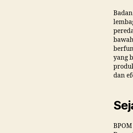
Badan
lemba
pereda
bawah
berfun
yang 
produk
dan ef
Sej
BPOM b