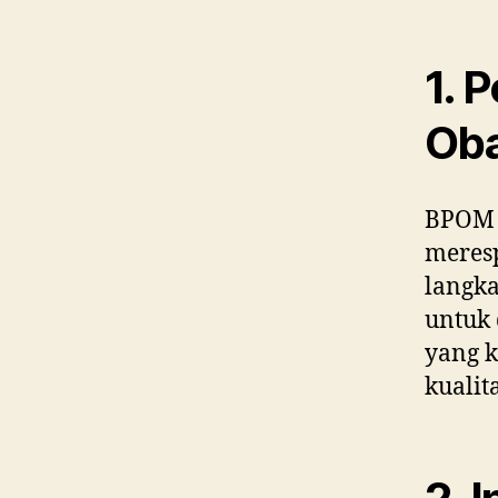
1. 
Ob
BPOM 
meresp
langka
untuk 
yang k
kualit