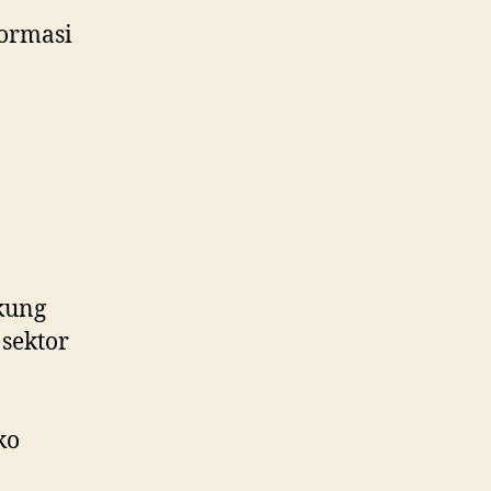
ormasi
kung
sektor
ko