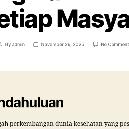
etiap Masy
By
admin
November 29, 2025
No Comment
Post
Post
author
date
ndahuluan
gah perkembangan dunia kesehatan yang pes