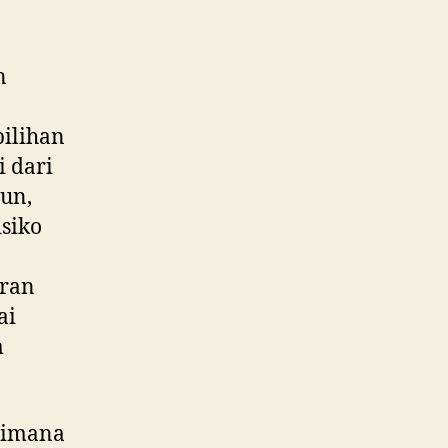
n
ilihan
 dari
mun,
isiko
eran
ai
m
gaimana