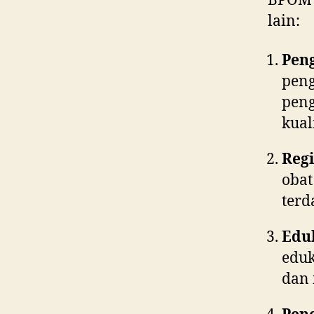
BPOM m
lain:
Pen
peng
peng
kual
Regi
obat
terd
Edu
eduk
dan