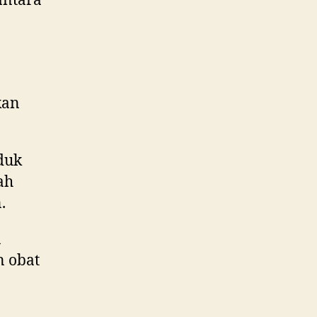
antara
kan
duk
ah
.
n
 obat