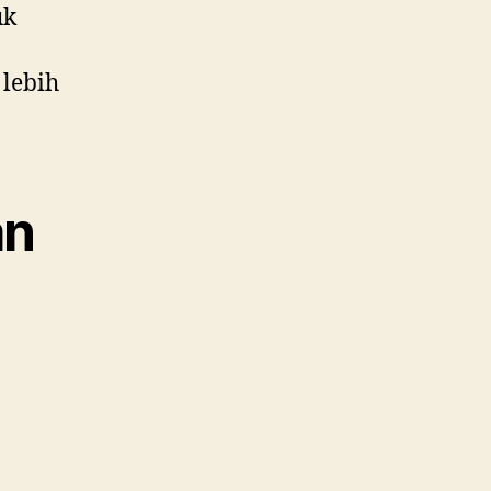
uk
 lebih
an