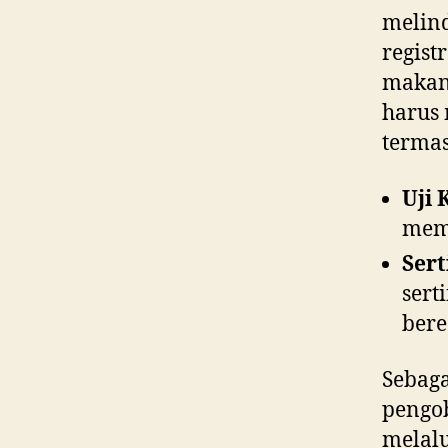
melin
regist
makana
harus 
terma
Uji 
mema
Sert
sert
bere
Sebaga
pengob
melalu