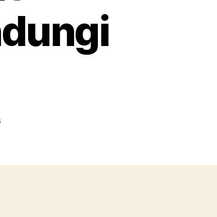
ndungi
on
s
Cara
Badan
Pengawas
Produk
Farmasi
Pemerintah
Melindungi
Konsumen