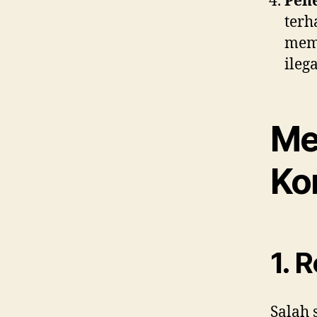
Pen
terh
mem
ileg
Me
Ko
1. 
Salah 