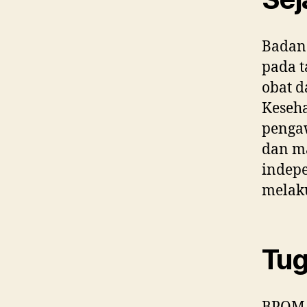
Badan
pada t
obat 
Keseh
pengaw
dan m
indep
melak
Tug