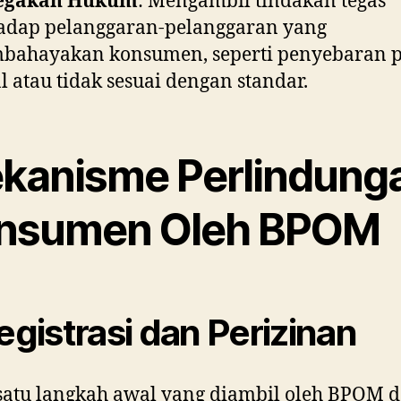
egakan Hukum
: Mengambil tindakan tegas
adap pelanggaran-pelanggaran yang
bahayakan konsumen, seperti penyebaran 
al atau tidak sesuai dengan standar.
kanisme Perlindung
nsumen Oleh BPOM
Registrasi dan Perizinan
satu langkah awal yang diambil oleh BPOM 