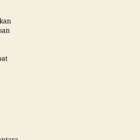
ikan
san
bat