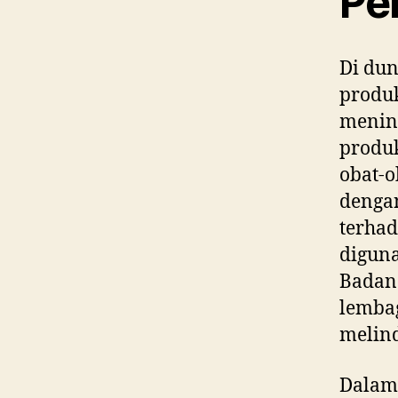
Pe
Di dun
produ
menin
produ
obat-o
dengan
terhad
diguna
Badan
lemba
melin
Dalam 