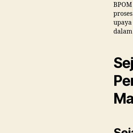
BPOM 
proses
upaya 
dalam 
Se
Pe
Ma
Sej