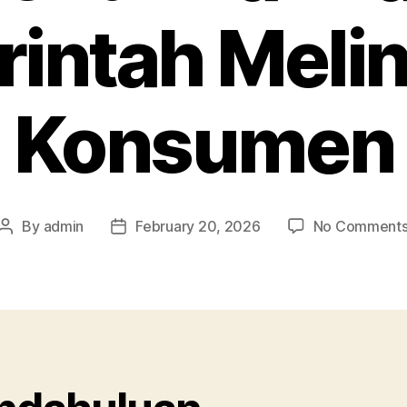
intah Meli
Konsumen
By
admin
February 20, 2026
No Comment
Post
Post
author
date