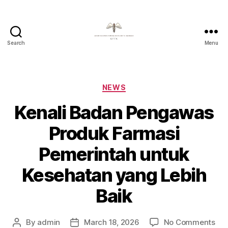
Search
Menu
Badan
Pengawas
Farmasi
Dan
Categories
NEWS
Kosmetik
Kenali Badan Pengawas
Indonesia
Produk Farmasi
Pemerintah untuk
Kesehatan yang Lebih
Baik
on
By
admin
March 18, 2026
No Comments
Post
Post