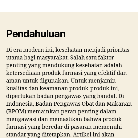
Ken
author
date
Ba
Pe
Pro
Far
Pendahuluan
Pem
unt
Di era modern ini, kesehatan menjadi prioritas
Kes
utama bagi masyarakat. Salah satu faktor
ya
Leb
penting yang mendukung kesehatan adalah
Bai
ketersediaan produk farmasi yang efektif dan
aman untuk digunakan. Untuk menjamin
kualitas dan keamanan produk-produk ini,
diperlukan badan pengawas yang handal. Di
Indonesia, Badan Pengawas Obat dan Makanan
(BPOM) memainkan peran penting dalam
mengawasi dan memastikan bahwa produk
farmasi yang beredar di pasaran memenuhi
standar yang ditetapkan. Artikel ini akan