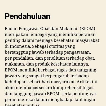
dan
Tan
Jaw
Pendahuluan
Bad
Pen
Badan Pengawas Obat dan Makanan (BPOM)
Obat
merupakan lembaga yang memiliki peranan
untu
Kese
penting dalam menjaga kesehatan masyarakat
Publi
di Indonesia. Sebagai otoritas yang
bertanggung jawab terhadap pengawasan,
pengendalian, dan penelitian terhadap obat,
makanan, dan produk kesehatan lainnya,
BPOM memiliki berbagai tugas dan tanggung
jawab yang sangat berpengaruh terhadap
kehidupan sehari-hari masyarakat. Artikel ini
akan membahas secara komprehensif tugas
dan tanggung jawab BPOM, serta pentingnya
peran mereka dalam menghadapi tantangan
kesehatan publik.