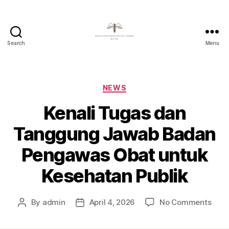
Search
Menu
Badan
Pengawas
Farmasi
Dan
Categories
NEWS
Kosmetik
Kenali Tugas dan
Indonesia
Tanggung Jawab Badan
Pengawas Obat untuk
Kesehatan Publik
on
By
admin
April 4, 2026
No Comments
Post
Post
Kenal
author
date
Tuga