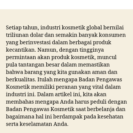
Mengapa
Anda
Harus
Peduli
Dengan
Setiap tahun, industri kosmetik global bernilai
Badan
triliunan dolar dan semakin banyak konsumen
Pengawas
yang berinvestasi dalam berbagai produk
Kosmetik
kecantikan. Namun, dengan tingginya
Saat
permintaan akan produk kosmetik, muncul
Berbelanja?
pula tantangan besar dalam memastikan
bahwa barang yang kita gunakan aman dan
berkualitas. Itulah mengapa Badan Pengawas
Kosmetik memiliki peranan yang vital dalam
industri ini. Dalam artikel ini, kita akan
membahas mengapa Anda harus peduli dengan
Badan Pengawas Kosmetik saat berbelanja dan
bagaimana hal ini berdampak pada kesehatan
serta keselamatan Anda.