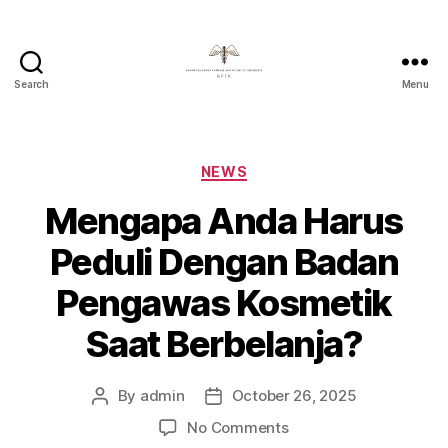
Search
Menu
Badan
Pengawas
Farmasi
Dan
Categories
NEWS
Kosmetik
Mengapa Anda Harus
Indonesia
Peduli Dengan Badan
Pengawas Kosmetik
Saat Berbelanja?
By
admin
October 26, 2025
Post
Post
author
date
on
No Comments