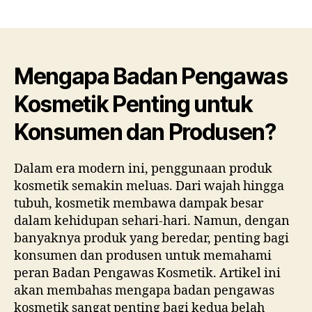
Men
author
date
Bad
Pen
Kos
Pent
Mengapa Badan Pengawas
unt
Kosmetik Penting untuk
Kon
dan
Konsumen dan Produsen?
Pro
Dalam era modern ini, penggunaan produk
kosmetik semakin meluas. Dari wajah hingga
tubuh, kosmetik membawa dampak besar
dalam kehidupan sehari-hari. Namun, dengan
banyaknya produk yang beredar, penting bagi
konsumen dan produsen untuk memahami
peran Badan Pengawas Kosmetik. Artikel ini
akan membahas mengapa badan pengawas
kosmetik sangat penting bagi kedua belah