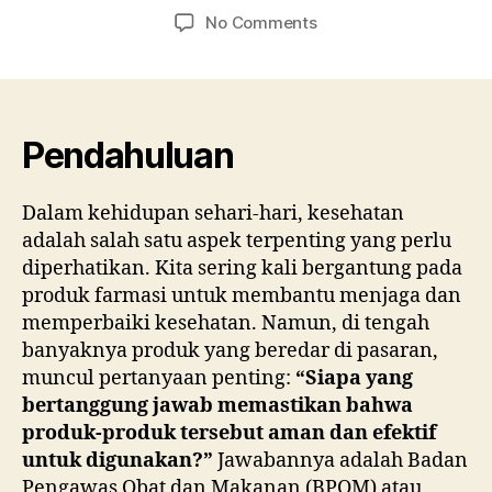
author
date
on
No Comments
Mengapa
Badan
Pengawas
Produk
Farmasi
Pendahuluan
Pemerintah
Penting
Dalam kehidupan sehari-hari, kesehatan
untuk
adalah salah satu aspek terpenting yang perlu
Kesehatan
Anda
diperhatikan. Kita sering kali bergantung pada
produk farmasi untuk membantu menjaga dan
memperbaiki kesehatan. Namun, di tengah
banyaknya produk yang beredar di pasaran,
muncul pertanyaan penting:
“Siapa yang
bertanggung jawab memastikan bahwa
produk-produk tersebut aman dan efektif
untuk digunakan?”
Jawabannya adalah Badan
Pengawas Obat dan Makanan (BPOM) atau