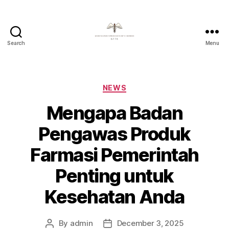
Search
Menu
Badan
Pengawas
Farmasi
Dan
Categories
NEWS
Kosmetik
Mengapa Badan
Indonesia
Pengawas Produk
Farmasi Pemerintah
Penting untuk
Kesehatan Anda
By
admin
December 3, 2025
Post
Post