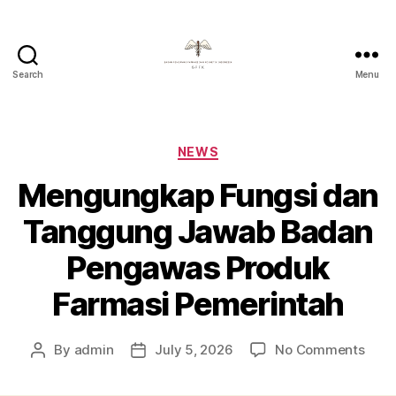
Search
Menu
Badan
Pengawas
Farmasi
Dan
Categories
NEWS
Kosmetik
Mengungkap Fungsi dan
Indonesia
Tanggung Jawab Badan
Pengawas Produk
Farmasi Pemerintah
on
By
admin
July 5, 2026
No Comments
Post
Post
Men
author
date
Fung