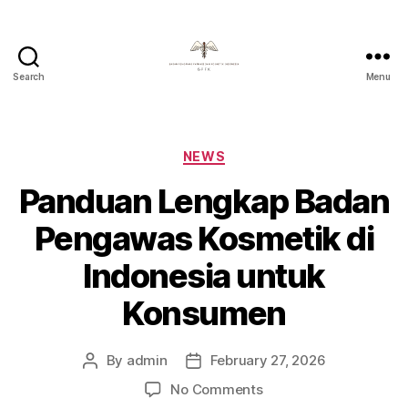
Search
Menu
Badan
Pengawas
Farmasi
Dan
Categories
NEWS
Kosmetik
Panduan Lengkap Badan
Indonesia
Pengawas Kosmetik di
Indonesia untuk
Konsumen
By
admin
February 27, 2026
Post
Post
author
date
on
No Comments