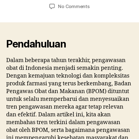
author
date
on
No Comments
Tren
Terkini
dalam
Pengawasan
Obat
Pendahuluan
oleh
Badan
Dalam beberapa tahun terakhir, pengawasan
Pengawas
obat di Indonesia menjadi semakin penting.
Produk
Farmasi
Dengan kemajuan teknologi dan kompleksitas
Pemerintah
produk farmasi yang terus berkembang, Badan
Pengawas Obat dan Makanan (BPOM) dituntut
untuk selalu memperbarui dan menyesuaikan
tren pengawasan mereka agar tetap relevan
dan efektif. Dalam artikel ini, kita akan
membahas tren terkini dalam pengawasan
obat oleh BPOM, serta bagaimana pengawasan
ini mempengaruhi kesehatan masyarakat dan