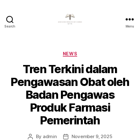
Search
Menu
Badan
Pengawas
Farmasi
Dan
Categories
NEWS
Kosmetik
Tren Terkini dalam
Indonesia
Pengawasan Obat oleh
Badan Pengawas
Produk Farmasi
Pemerintah
By
admin
November 9, 2025
Post
Post